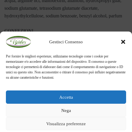
acqua, arginine hcl, maltodextrin, allantoin, hydroxpropyl guar,
sodium glutamate, tetrasodium glutamate diacetate,
hydroxythylcellulose, sodium benzoate, benzyl alcohol, parfum
CONFEZIONI
Gestisci Consenso
100ml
Per fornire le migliori esperienze, utilizziamo tecnologie come i cookie per
Codice prodotto:
AVGEL-1
memorizzare e/o accedere alle informazioni del dispositivo. Il consenso a queste
tecnologie ci permetterà di elaborare dati come il comportamento di navigazione o ID
Categoria:
Aloe Vera
unici su questo sito. Non acconsentire o ritirare il consenso può influire negativamente
su alcune caratteristiche e funzioni.
Accetta
Nega
Visualizza preferenze