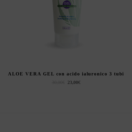
AGGIUNGI AL CARRELLO
ALOE VERA GEL con acido ialuronico 3 tubi
Il
Il
30,00
€
23,00
€
prezzo
prezzo
originale
attuale
era:
è:
30,00€.
23,00€.