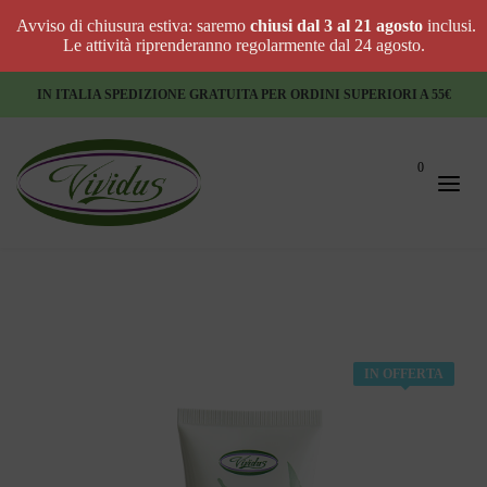
Avviso di chiusura estiva: saremo
chiusi dal 3 al 21 agosto
inclusi.
Le attività riprenderanno regolarmente dal 24 agosto.
IN ITALIA SPEDIZIONE GRATUITA PER ORDINI SUPERIORI A 55€
0
IN OFFERTA