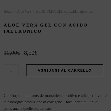
Home
/
Aloe Vera
/
ALOE VERA GEL con acido ialuronico
ALOE VERA GEL CON ACIDO
IALURONICO
Il
Il
10,00
€
8,50
€
prezzo
prezzo
originale
attuale
era:
è:
AGGIUNGI AL CARRELLO
10,00€.
8,50€.
Gel Corpo. Idratante, dermonutriente, lenitivo e utile per favorire
la fisiologica produzione di collagene. Ideal per tutti i tipi di
pelle, anche quelle più delicate.